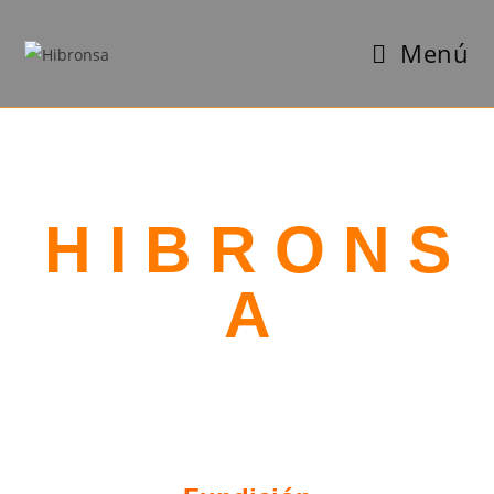
Menú
H I B R O N S
A